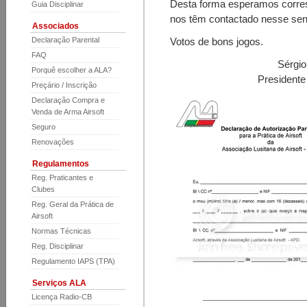
Desta forma esperamos corres
Guia Disciplinar
nos têm contactado nesse sen
Associados
Declaração Parental
Votos de bons jogos.
FAQ
Sérgio
Porquê escolher a ALA?
Presidente
Preçário / Inscrição
Declaração Compra e
Venda de Arma Airsoft
Seguro
Renovações
Regulamentos
Reg. Praticantes e
Clubes
Reg. Geral da Prática de
Airsoft
Normas Técnicas
Reg. Disciplinar
Regulamento IAPS (TPA)
Serviços ALA
Licença Radio-CB