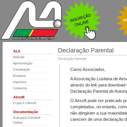
Declaração Parental
ALA
Notícias
Declaração Parental
Apresentação
Caros Associados,
Constituição
Estatutos
A Associação Lusitana de Airso
Imprensa
através do link para download 
Contactos
Declaração Parental de Autoriz
Airsoft
O Airsoft pode ser praticado 
O que é o Airsoft
completados, no entanto, como
Documentação
não atingiram a sua maioridad
Guia para Constituir
carecem de uma declaração d
Clubes